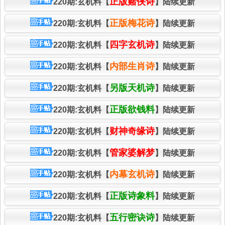
正版赌侠诗
220期:玄机料【
】陆续更新
正版梅花诗
220期:玄机料【
】陆续更新
四字玄机诗
220期:玄机料【
】陆续更新
内部生肖诗
220期:玄机料【
】陆续更新
另版天机诗
220期:玄机料【
】陆续更新
正版欲钱料
220期:玄机料【
】陆续更新
财神奇缘诗
220期:玄机料【
】陆续更新
管家婆解梦
220期:玄机料【
】陆续更新
内幕玄机诗
220期:玄机料【
】陆续更新
正版诗象料
220期:玄机料【
】陆续更新
五行密诀诗
220期:玄机料【
】陆续更新