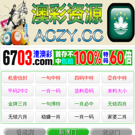
机密信封
一句中特
四码中特
②肖中特
平码2中2
一肖一码
选料⑥码
来料大小
金牌三肖
一句博特
一肖必中
无错四肖
无错六肖
稳赚一肖
一肖一码
家婆二肖