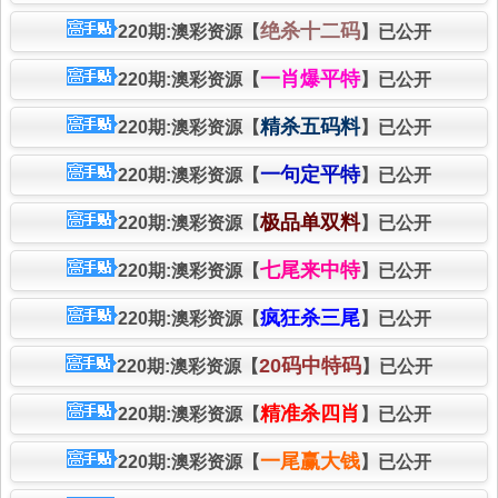
绝杀十二码
220期:澳彩资源【
】已公开
一肖爆平特
220期:澳彩资源【
】已公开
精杀五码料
220期:澳彩资源【
】已公开
一句定平特
220期:澳彩资源【
】已公开
极品单双料
220期:澳彩资源【
】已公开
七尾来中特
220期:澳彩资源【
】已公开
疯狂杀三尾
220期:澳彩资源【
】已公开
20码中特码
220期:澳彩资源【
】已公开
精准杀四肖
220期:澳彩资源【
】已公开
一尾赢大钱
220期:澳彩资源【
】已公开