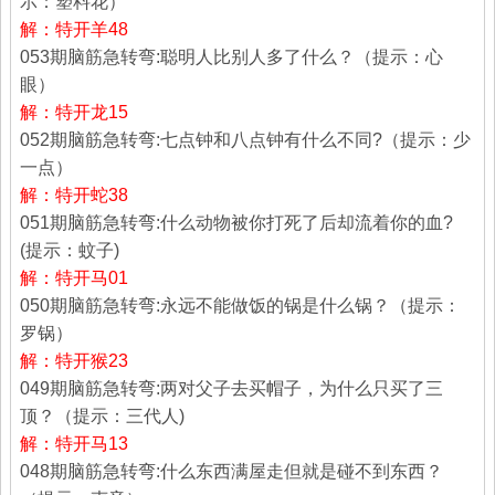
示：塑料花）
解：特开羊48
053期脑筋急转弯:聪明人比别人多了什么？（提示：心
眼）
解：特开龙15
052期脑筋急转弯:七点钟和八点钟有什么不同?（提示：少
一点）
解：特开蛇38
051期脑筋急转弯:什么动物被你打死了后却流着你的血?
(提示：蚊子)
解：特开马01
050期脑筋急转弯:永远不能做饭的锅是什么锅？（提示：
罗锅）
解：特开猴23
049期脑筋急转弯:两对父子去买帽子，为什么只买了三
顶？（提示：三代人)
解：特开马13
048期脑筋急转弯:什么东西满屋走但就是碰不到东西？