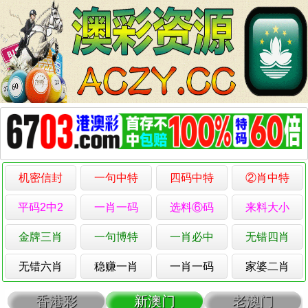
机密信封
一句中特
四码中特
②肖中特
平码2中2
一肖一码
选料⑥码
来料大小
金牌三肖
一句博特
一肖必中
无错四肖
无错六肖
稳赚一肖
一肖一码
家婆二肖