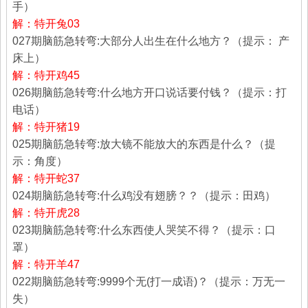
手）
解：特开兔03
027期脑筋急转弯:大部分人出生在什么地方？（提示： 产
床上）
解：特开鸡45
026期脑筋急转弯:什么地方开口说话要付钱？（提示：打
电话）
解：特开猪19
025期脑筋急转弯:放大镜不能放大的东西是什么？（提
示：角度）
解：特开蛇37
024期脑筋急转弯:什么鸡没有翅膀？？（提示：田鸡）
解：特开虎28
023期脑筋急转弯:什么东西使人哭笑不得？（提示：口
罩）
解：特开羊47
022期脑筋急转弯:9999个无(打一成语)？（提示：万无一
失）