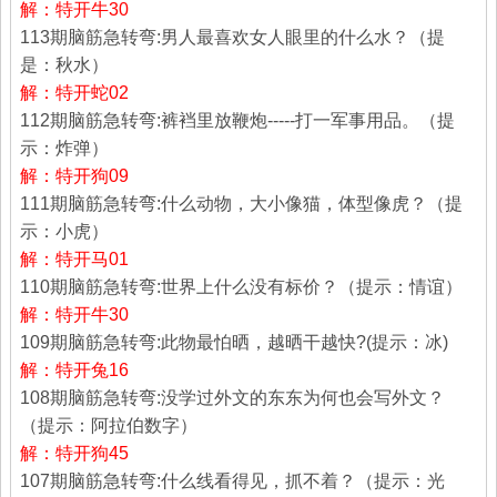
解：特开牛30
113期脑筋急转弯:男人最喜欢女人眼里的什么水？（提
是：秋水）
解：特开蛇02
112期脑筋急转弯:裤裆里放鞭炮-----打一军事用品。（提
示：炸弹）
解：特开狗09
111期脑筋急转弯:什么动物，大小像猫，体型像虎？（提
示：小虎）
解：特开马01
110期脑筋急转弯:世界上什么没有标价？（提示：情谊）
解：特开牛30
109期脑筋急转弯:此物最怕晒，越晒干越快?(提示：冰)
解：特开兔16
108期脑筋急转弯:没学过外文的东东为何也会写外文？
（提示：阿拉伯数字）
解：特开狗45
107期脑筋急转弯:什么线看得见，抓不着？（提示：光