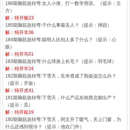
186期脑筋急转弯:女人小便。打一数学用语。（提示：立
方）
解：特开猴23
185期脑筋急转弯:干什么事最丢人？（提示：摔跤）
解：特开羊36
184期脑筋急转弯:聪明人比别人多了什么？（提示：心
眼）
解：特开马01
183期脑筋急转弯:什么球身上长毛？（提示：羽毛球）
解：特开羊24
182期脑筋急转弯:下雪天，生米煮成了熟饭该怎么办？
（提示：开饭）
解：特开虎41
181期脑筋急转弯:下雪天，什么产品东南西北都出产？
（提示：瓜）
解：特开鼠19
180期脑筋急转弯:下雪天，阿文开了暖气，关上门窗，为
什么还感到很冷？（提示：他在门外）