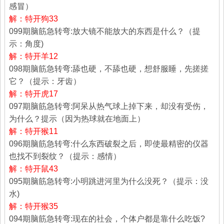
感冒）
解：特开狗33
099期脑筋急转弯:放大镜不能放大的东西是什么？（提
示：角度)
解：特开羊12
098期脑筋急转弯:舔也硬，不舔也硬，想舒服睡，先搓搓
它？（提示：牙齿）
解：特开虎17
097期脑筋急转弯:阿呆从热气球上掉下来，却没有受伤，
为什么？提示（因为热球就在地面上）
解：特开猴11
096期脑筋急转弯:什么东西破裂之后，即使最精密的仪器
也找不到裂纹？（提示：感情）
解：特开鼠43
095期脑筋急转弯:小明跳进河里为什么没死？（提示：没
水)
解：特开猴35
094期脑筋急转弯:现在的社会，个体户都是靠什么吃饭?