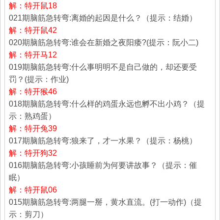
解：特开鼠18
021期脑筋急转弯:离婚的起因是什么？（提示：结婚）
解：特开鼠42
020期脑筋急转弯:谁会在新婚之夜阳痿?(提示：阮小二)
解：特开马12
019期脑筋急转弯:什么事明明不是自己做的，却还要受
罚？(提示：作业)
解：特开猴46
018期脑筋急转弯:什么样的鸡蛋永远也孵不出小鸡？（提
示：熟鸡蛋）
解：特开兔39
017期脑筋急转弯:狼来了，才一水果？（提示：杨桃）
解：特开狗32
016期脑筋急转弯:小孩睡前为何要讲故事？（提示：催
眠）
解：特开鼠06
015期脑筋急转弯:两腿一掰，黄水直流。(打一动作)（提
示：剪刀）