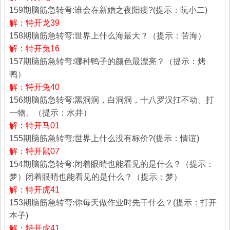
159期脑筋急转弯:谁会在新婚之夜阳痿?(提示：阮小二)
解：特开龙39
158期脑筋急转弯:世界上什么海最大？（提示：苦海）
解：特开兔16
157期脑筋急转弯:哪种鸭子的颜色最漂亮？（提示：烤
鸭）
解：特开兔40
156期脑筋急转弯:黑洞洞，白洞洞，十八罗汉扛不动。打
一物。（提示：水井）
解：特开马01
155期脑筋急转弯:世界上什么没有标价?(提示：情谊)
解：特开鼠07
154期脑筋急转弯:闭着眼睛也能看见的是什么？（提示：
梦）闭着眼睛也能看见的是什么？（提示：梦）
解：特开虎41
153期脑筋急转弯:你每天做作业时先干什么？(提示：打开
本子)
解：特开虎41