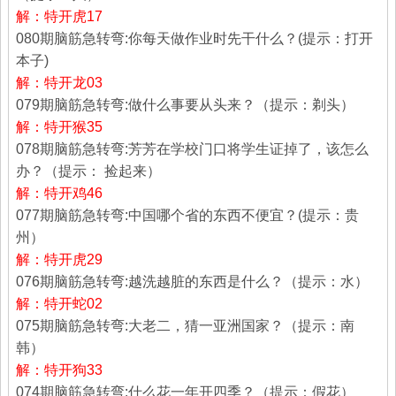
解：特开虎17
080期脑筋急转弯:你每天做作业时先干什么？(提示：打开
本子)
解：特开龙03
079期脑筋急转弯:做什么事要从头来？（提示：剃头）
解：特开猴35
078期脑筋急转弯:芳芳在学校门口将学生证掉了，该怎么
办？（提示： 捡起来）
解：特开鸡46
077期脑筋急转弯:中国哪个省的东西不便宜？(提示：贵
州）
解：特开虎29
076期脑筋急转弯:越洗越脏的东西是什么？（提示：水）
解：特开蛇02
075期脑筋急转弯:大老二，猜一亚洲国家？（提示：南
韩）
解：特开狗33
074期脑筋急转弯:什么花一年开四季？（提示：假花）