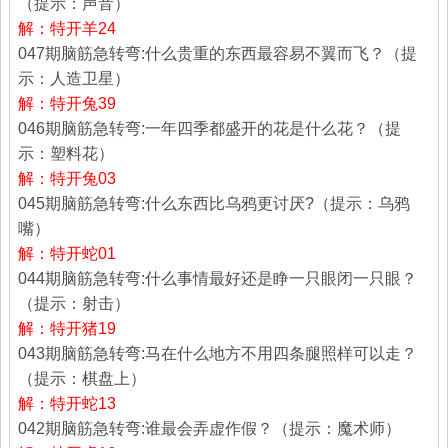
（提示：声音）
解：特开羊24
047期脑筋急转弯:什么贵重的东西最容易不翼而飞？（提
示：人造卫星）
解：特开兔39
046期脑筋急转弯:一年四季都盛开的花是什么花？（提
示：塑料花）
解：特开兔03
045期脑筋急转弯:什么东西比乌鸦更讨厌?（提示：乌鸦
嘴）
解：特开蛇01
044期脑筋急转弯:什么事情最好还是睁一只眼闭一只眼？
（提示：射击）
解：特开猪19
043期脑筋急转弯:马在什么地方不用四条腿照样可以走？
（提示：棋盘上）
解：特开蛇13
042期脑筋急转弯:谁最会弄虚作假？（提示：魔术师）